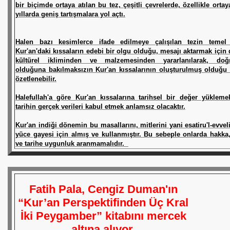
bir
biçimde ortaya atılan bu tez, çeşitli çevrelerde, özellikle ortaya
yıllarda geniş tartışmalara yol açtı.
Halen bazı kesimlerce ifade edilmeye çalışılan tezin temel
Kur'an'daki kıssaların edebi bir olgu olduğu, mesajı aktarmak içi
kültürel ikliminden ve malzemesinden yararlanılarak, doğr
olduğuna bakılmaksızın Kur'an kıssalarının oluşturulmuş olduğu 
özetlenebilir.
Halefullah'a göre Kur'an kıssalarına tarihsel bir değer yüklemek
tarihin gerçek verileri kabul etmek anlamsız olacaktır.
Kur'an indiği dönemin bu masallarını, mitlerini yani esatiru'l-evvel
yüce gayesi için almış ve kullanmıştır. Bu sebeple onlarda hakka
ve tarihe uygunluk aranmamalıdır.
Fatih Pala, Cengiz Duman'ın
“Kur’an Perspektifinden Üç Kral
İki Peygamber” kitabını mercek
altına alıyor.