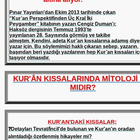
LK KARŞILAŞMA KISSALARI
Pınar Yayınları’dan Ekim 2013 tarihinde çıkan
“Kur’an Perspektifinden Üç Kral İki
LARI
Peygamber” kitabının yazarı Cengiz Duman’ı;
Haksöz dergisinin Temmuz 1993’te
yayınlanan 28.
Sayısında görmüş ve takibe
almıştım. Kendini, adeta Kur’an kıssalarına adamış diyeb
yazar için. Bu söylemimizi haklı çıkaran sebep, yazarın,
başından beri yazdığı yazılarının hep Kur’an kıssaları iç
taşıyor olmasıdır.
KUR'ÂN KISSALARINDA MİTOLOJİ
MIDIR?
KUR'AN'DAKİ KISSALAR;
❓Detayları Tevrat/İncil'de bulunan ve Kur'an'ın oradan
alıntıladığı özetlenmiş hikayeler mi?