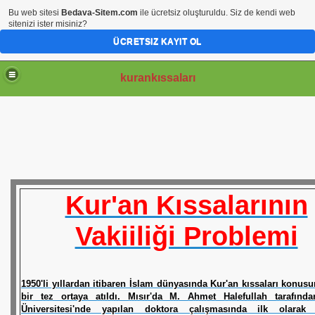
Bu web sitesi
Bedava-Sitem.com
ile ücretsiz oluşturuldu. Siz de kendi web
sitenizi ister misiniz?
ÜCRETSIZ KAYIT OL
kurankıssaları
İ
MBERLER
Kur'an Kıssalarının
Vakiiliği Problemi
1950'li yıllardan itibaren İslam dünyasında Kur'an kıssaları konus
ISSASI
bir tez ortaya atıldı. Mısır'da M. Ahmet Halefullah tarafınd
Üniversitesi'nde yapılan doktora çalışmasında ilk olarak 