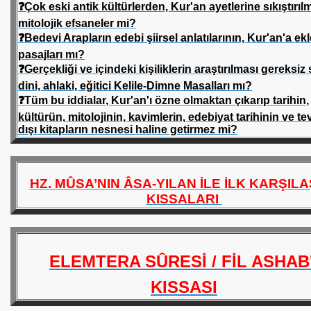
❓Çok eski antik kültürlerden, Kur'an ayetlerine sıkıştırıl
mitolojik efsaneler mi?
❓Bedevi Arapların edebi şiirsel anlatılarının, Kur'an'a e
pasajları mı?
❓Gerçekliği ve içindeki kişiliklerin araştırılması gereksi
dini, ahlaki, eğitici Kelile-Dimne Masalları mı?
❓Tüm bu iddialar, Kur'an'ı özne olmaktan çıkarıp tarihin,
kültürün, mitolojinin, kavimlerin, edebiyat tarihinin ve te
dışı kitapların nesnesi haline getirmez mi?
R NECAŞİ
H
Z. MÛSA’NIN ÂSA-YILAN İLE İLK KARŞIL
KISSALARI
ELEMTERA SÛRESİ / FİL ASHAB'
KISSASI