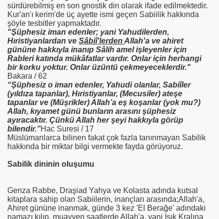
sürdürebilmiş en son gnostik din olarak ifade edilmektedir.
Kur'an'ı kerim'de üç ayette ismi geçen Sabiilik hakkında
şöyle tesbitler yapmaktadır.
"Şüphesiz iman edenler; yani Yahudilerden,
Hıristiyanlardan ve
Sâbiî'lerden
Allah'a ve ahiret
gününe hakkıyla inanıp Sâlih amel işleyenler için
Rableri katında mükâfatlar vardır. Onlar için herhangi
bir korku yoktur. Onlar üzüntü çekmeyeceklerdir."
Bakara / 62
“Şüphesiz o iman edenler, Yahudi olanlar, Sabiîler
(yıldıza tapanlar), Hıristiyanlar, (Mecusiler) ateşe
tapanlar ve (Müşrikler) Allah’a eş koşanlar (yok mu?)
Allah, kıyamet günü bunların arasını şüphesiz
ayıracaktır. Çünkü Allah her şeyi hakkıyla görüp
bilendir.”
Hac Suresi / 17
Müslümanlarca bilinen fakat çok fazla tanınmayan Sabilik
hakkında bir miktar bilgi vermekte fayda görüyoruz.
Sabilik dininin olu
ş
umu
Genza Rabbe, Draşiad Yahya ve Kolasta adında kutsal
kitaplara sahip olan Sabiilerin, inançları arasında;
Allah'a,
Ahiret gününe
inanmak, günde 3 kez 'El Berağe' adındaki
namazı kılıp, muayyen saatlerde Allah'a, yani Işık Kralına