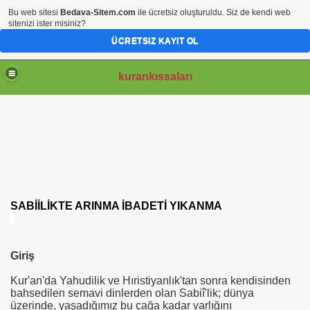
Bu web sitesi
Bedava-Sitem.com
ile ücretsiz oluşturuldu. Siz de kendi web
sitenizi ister misiniz?
ÜCRETSIZ KAYIT OL
kurankıssaları
İ
MBERLER
SABİİLİKTE ARINMA İBADETİ YIKANMA
Giri
ş
ISSASI
Kur'an'da Yahudilik ve Hıristiyanlık'tan sonra kendisinden
bahsedilen semavi dinlerden olan
Sabiî'lik; dünya
üzerinde, yaşadığımız bu çağa kadar varlığını