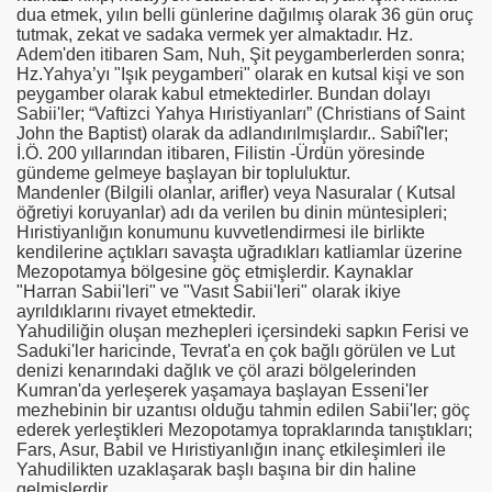
dua etmek,
yılın belli günlerine dağılmış olarak 36 gün
oruç
LK KARŞILAŞMA KISSALARI
tutmak, zekat ve sadaka vermek yer almaktadır.
Hz.
Adem'den itibaren Sam, Nuh, Şit peygamberlerden sonra;
LARI
Hz.Yahya’yı "Işık peygamberi" olarak en kutsal kişi ve son
peygamber olarak kabul etmektedirler. Bundan dolayı
Sabii'ler; “
Vaftizci Yahya Hıristiyanları” (Christians of Saint
John the Baptist)
olarak da adlandırılmışlardır.. Sabiî'ler;
İ.Ö. 200 yıllarından itibaren, Filistin -Ürdün yöresinde
gündeme gelmeye başlayan bir topluluktur.
Mandenler (Bilgili olanlar, arifler) veya Nasuralar ( Kutsal
öğretiyi koruyanlar) adı da verilen bu dinin müntesipleri;
Hıristiyanlığın konumunu kuvvetlendirmesi ile birlikte
kendilerine açtıkları savaşta uğradıkları katliamlar üzerine
Mezopotamya bölgesine göç etmişlerdir. Kaynaklar
"Harran Sabii'leri" ve "Vasıt Sabii'leri" olarak ikiye
ayrıldıklarını rivayet etmektedir.
Yahudiliğin oluşan mezhepleri içersindeki sapkın Ferisi ve
Saduki'ler haricinde, Tevrat'a en çok bağlı görülen ve Lut
denizi kenarındaki dağlık ve çöl arazi bölgelerinden
Kumran'da yerleşerek yaşamaya başlayan Esseni'ler
mezhebinin bir uzantısı olduğu tahmin edilen Sabii'ler; göç
ederek yerleştikleri Mezopotamya topraklarında tanıştıkları;
Fars, Asur, Babil ve Hıristiyanlığın inanç etkileşimleri ile
Yahudilikten uzaklaşarak başlı başına bir din haline
gelmişlerdir.