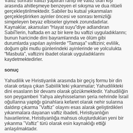
Vaftiz sonrası vaftizi yaptıran rahip ile vaftiz olan kişi
arasında ahitleşmeye benzeyen el sıkışma ve dua ritüeli
gerçekleştirilmektedir. Sabiler bu kutsal yıkanmaları
gerçekleştirirken ayinler öncesi ve sonrası temizliği
simgeleyen beyaz elbiseler giymek zorundadırlar.
Kaynaklar, akarsuları
“Hayat suyu”diye adlandıran
Sabiî'lerin, haftada en az bir kere bu vaftizi uyguladıklarını;
AR
bunun haricinde dini bayramlarında ve ölüm gibi
durumlarda yapılan ayinlerde “Tamaşa” vaftizini; evlilik,
doğum gibi mutlu günlerindeki ayinlerinde ve yolculukta
“Masbuta”, vaftizini ibadet olarak uyguladıklarını
Vaftiz
kaydetmektedirler.
sonuç
Yahudilik ve Hıristiyanlık arasında bir geçiş formu bir din
olarak ortaya çıkan Sabiilik'teki yıkanmalar; Yahudilikteki
dini esasların bir devamı olarak gözükmektedir. Yahudiliğin
son peygamberi Yahya aleyhisselamın
şeria nehrinde İsrail
iDiR ?
oğullarına yaptığı günahlara kefaret olarak nehir sularına
daldırıp çıkarma "Vaftiz" olayını esas alarak geliştirdikleri
OG-MAGOG VE YE’CÛC-ME’CÛC
yıkanmalara dayanan vaftiz ibadeti, Hıristiyanlığın
havarilerine, Hıristiyanlığa mahsus oluşturdukları yeni bir
ırlarına uzanıyor mu?
yıkanma "Vaftiz" türü olarak esin kaynaklığı ettiği
anlaşılmaktadır.