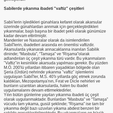
Sabilerde y
ı
kanma ibadeti "vaftiz" çe
ş
itleri
Sabii'lerin işledikleri günahlara kefaret olarak akarsular
üzerinde günahlardan arınmak için gerçekleştirdikleri
yıkanmalar, başlı başına bir ibadet şekli olarak günümüze
kadar devam ettirilmiştir.
Mandenler ve Nasuralar olarak da isimlendirilen
Sabiî'lerin, ibadetleri arasında en önemlisi vaftizdir.
Akarsularda yıkanarak arınacaklarına inanılan Sabilik
dininde;
“Masbuta”, “Tamaşa” ve “Rişama”olarak
adlandırılan üç çeşit yıkanma türü vardır. Bu yıkanmaların
R NECAŞİ
"Vaftiz"in kesinlikle akarsuda yapılması gerekir. Bu yüzden
M.Ö. 200'lü yıllardan itibaren yaşadıkları bölgede olan
Şeria (Ürdün) nehrinde yıkanma "vaftiz" işlemlerini
uygulayan Sabiî'ler, M.S. 40'lı yıllarda göç etmek zorunda
kaldıkları, Mezopotamya'nın, Fırat ve Dicle nehirleri ve
bunların uzantıları akarsularda, halen bu ibadet
uygulamalarını devam ettirmektedirler.
Yılın bütün günlerine yayılan yıkanma ibadeti üç çeşit
olarak uygulanmaktadır. Bunlardan
“Masbuta”
ve “Tamaşa”
vücudu tam yıkama, gusül şeklinde; “Rişama” ise tam bir
yıkanma değil bazı uzuvları yıkama abdest benzeri bir
şekilde gerçekleştirilmektedir. Bu yıkanmaların en büyük