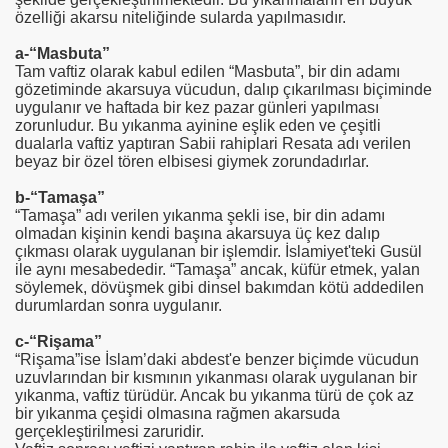
RI
özelliği akarsu niteliğinde sularda yapılmasıdır.
a-“Masbuta”
ELLİĞİ
Tam vaftiz olarak kabul edilen
“Masbuta”, bir din adamı
gözetiminde akarsuya vücudun, dalıp çıkarılması biçiminde
uygulanır ve haftada bir kez pazar günleri yapılması
zorunludur. Bu yıkanma ayinine eşlik eden ve çeşitli
dualarla vaftiz yaptıran Sabii rahiplari Resata adı verilen
beyaz bir özel tören elbisesi giymek zorundadırlar.
b-“Tamaşa”
“Tamaşa” adı verilen yıkanma şekli ise, bir din adamı
olmadan kişinin kendi başına akarsuya üç kez dalıp
çıkması olarak uygulanan bir işlemdir. İslamiyet'teki Gusül
ile aynı mesabededir. “Tamaşa” ancak, küfür etmek, yalan
söylemek, dövüşmek gibi dinsel bakımdan kötü addedilen
durumlardan sonra uygulanır.
c-
“Rişama”
“Rişama”ise İslam’daki abdest'e benzer biçimde vücudun
uzuvlarından bir kısmının yıkanması olarak uygulanan bir
ORULAN SORULAR
yıkanma, vaftiz türüdür. Ancak bu yıkanma türü de çok az
bir yıkanma çeşidi olmasına rağmen akarsuda
gerçekleştirilmesi zaruridir.
İ